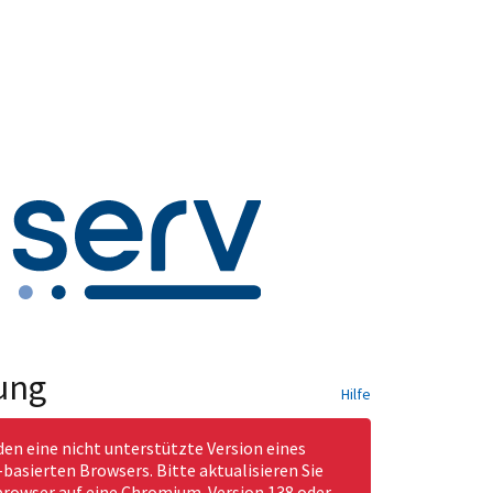
ung
Hilfe
den eine nicht unterstützte Version eines
asierten Browsers. Bitte aktualisieren Sie
rowser auf eine Chromium-Version 138 oder